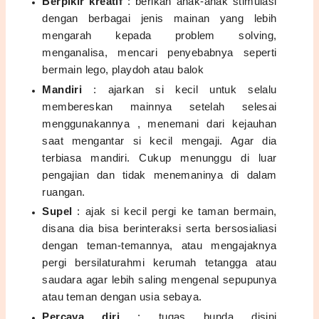
Berpikir kreatif
: berikan anak-anak stimulasi
dengan berbagai jenis mainan yang lebih
mengarah kepada
problem solving,
menganalisa, mencari penyebabnya seperti
bermain lego, playdoh atau balok
Mandiri
: ajarkan si kecil untuk selalu
membereskan mainnya setelah selesai
menggunakannya
, menemani dari kejauhan
saat mengantar si kecil mengaji. Agar dia
terbiasa mandiri. Cukup menunggu di luar
pengajian dan tidak menemaninya di dalam
ruangan.
S
upel
: ajak si kecil pergi ke
taman bermain,
disana dia bisa berinteraksi serta bersosialiasi
dengan teman-temannya, atau mengajaknya
pergi bersilaturahmi kerumah tetangga atau
saudara agar lebih saling mengenal sepupunya
atau teman dengan usia sebaya.
Percaya diri
: tugas bunda disini