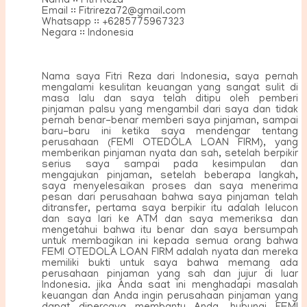
Nama :: Fitri Reza
Email :: Fitrireza72@gmail.com
Whatsapp :: +6285775967323
Negara :: Indonesia
Nama saya Fitri Reza dari Indonesia, saya pernah
mengalami kesulitan keuangan yang sangat sulit di
masa lalu dan saya telah ditipu oleh pemberi
pinjaman palsu yang mengambil dari saya dan tidak
pernah benar-benar memberi saya pinjaman, sampai
baru-baru ini ketika saya mendengar tentang
perusahaan (FEMI OTEDOLA LOAN FIRM), yang
memberikan pinjaman nyata dan sah, setelah berpikir
serius saya sampai pada kesimpulan dan
mengajukan pinjaman, setelah beberapa langkah,
saya menyelesaikan proses dan saya menerima
pesan dari perusahaan bahwa saya pinjaman telah
ditransfer, pertama saya berpikir itu adalah lelucon
dan saya lari ke ATM dan saya memeriksa dan
mengetahui bahwa itu benar dan saya bersumpah
untuk membagikan ini kepada semua orang bahwa
FEMI OTEDOLA LOAN FIRM adalah nyata dan mereka
memiliki bukti untuk saya bahwa memang ada
perusahaan pinjaman yang sah dan jujur di luar
Indonesia. jika Anda saat ini menghadapi masalah
keuangan dan Anda ingin perusahaan pinjaman yang