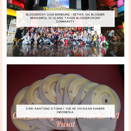
BLOGGERDAY 2019 BANDUNG : KETIKA 100 BLOGGER
BERKUMPUL DI ULANG TAHUN BLOGGERCRONY
COMMUNITY
CARI KANTONG STOMA? YUK KE YAYASAN KANKER
INDONESIA