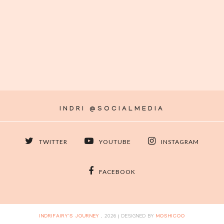
INDRI @SOCIALMEDIA
TWITTER
YOUTUBE
INSTAGRAM
FACEBOOK
INDRIFAIRY'S JOURNEY
.
2026
| DESIGNED BY
MOSHICOO