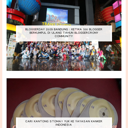
BLOGGERDAY 2019 BANDUNG : KETIKA 100 BLOGGER
BERKUMPUL DI ULANG TAHUN BLOGGERCRONY
COMMUNITY
CARI KANTONG STOMA? YUK KE YAYASAN KANKER
INDONESIA