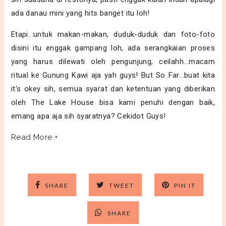
ada danau mini yang hits banget itu loh!
Etapi...untuk makan-makan, duduk-duduk dan foto-foto
disini itu enggak gampang loh, ada serangkaian proses
yang harus dilewati oleh pengunjung, ceilahh...macam
ritual ke Gunung Kawi aja yah guys! But So Far...buat kita
it's okey sih, semua syarat dan ketentuan yang diberikan
oleh The Lake House bisa kami penuhi dengan baik,
emang apa aja sih syaratnya? Cekidot Guys!
Read More +
SHARE
TWEET
PIN IT
SHARE