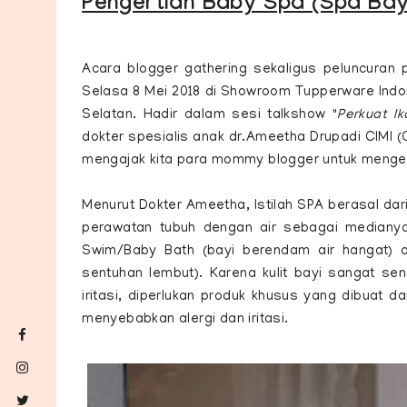
Pengertian Baby Spa (Spa Bay
Acara blogger gathering sekaligus peluncuran p
Selasa 8 Mei 2018 di Showroom Tupperware Indo
Selatan. Hadir dalam sesi talkshow "
Perkuat I
dokter spesialis anak dr.Ameetha Drupadi CIMI (C
mengajak kita para mommy blogger untuk mengena
Menurut Dokter Ameetha, Istilah SPA berasal dar
perawatan tubuh dengan air sebagai medianya.
Swim/Baby Bath (bayi berendam air hangat) 
sentuhan lembut). Karena kulit bayi sangat sensi
iritasi, diperlukan produk khusus yang dibuat d
menyebabkan alergi dan iritasi.