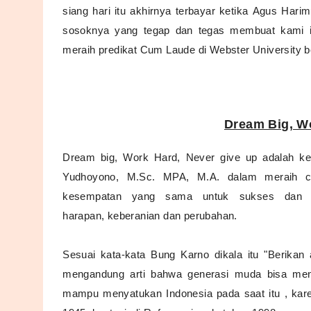
siang hari itu akhirnya terbayar ketika
Agus Harim
sosoknya yang tegap dan tegas membuat kami in
meraih predikat Cum Laude di Webster University b
Dream Big, W
Dream big, Work Hard, Never give up adalah k
Yudhoyono, M.Sc. MPA, M.A. dalam meraih ci
kesempatan yang sama untuk sukses dan un
h
arapan,
keberanian dan
perubahan.
Sesuai kata-kata Bung Karno dikala itu "
Berikan
mengandung arti bahwa
generasi muda bisa me
mampu menyatukan Indonesia pada saat itu , kar