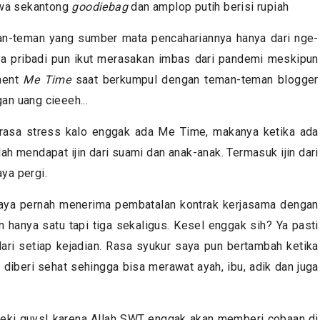
wa sekantong
goodiebag
dan amplop putih berisi rupiah
n-teman yang sumber mata pencahariannya hanya dari nge-
aya pribadi pun ikut merasakan imbas dari pandemi meskipun
ment
Me Time
saat berkumpul dengan teman-teman blogger
an uang cieeeh...
merasa stress kalo enggak ada Me Time, makanya ketika ada
ah mendapat ijin dari suami dan anak-anak. Termasuk ijin dari
aya pergi.
 saya pernah menerima pembatalan kontrak kerjasama dengan
 hanya satu tapi tiga sekaligus. Kesel enggak sih? Ya pasti
dari setiap kejadian. Rasa syukur saya pun bertambah ketika
 diberi sehat sehingga bisa merawat ayah, ibu, adik dan juga
rejeki guys! karena Allah SWT enggak akan memberi cobaan di