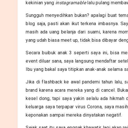
kekinian yang
instagramable
lalu pulang memba
Sungguh menyedihkan bukan? apalagi buat tema
blog saja, pasti akan ikut terkena imbasnya. S
masih ada uang belanja dari suami, karena mo
yang udah biasa meet up, tidak bisa dibayar deng
Secara buibuk anak 3 seperti saya ini, bisa 
event diluar sana, saya langsung mendaftar setel
Ibu yang bakal saya titipkan anak-anak selama s
Jika di flashback ke awal pandemi tahun lalu,
brand karena acara mereka yang di cancel. Bukan
kesel dong, tapi saya yakin selalu ada hikmah 
keluarga saya terpapar virus Corona, saya masih
keponakan sampai mereka dinyatakan negatif.
Sejak saat itu saya enggak khawatir lagi akan 