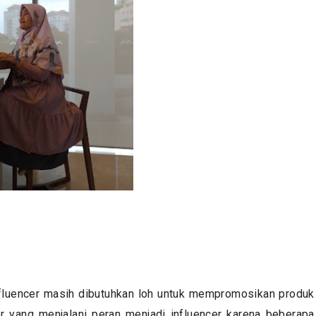
fluencer masih dibutuhkan loh untuk mempromosikan produk
ger yang menjalani peran menjadi influencer karena beberapa