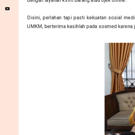
dengan layanan kirim barang atau ojek online.
Disini, perlahan tapi pasti kekuatan sosial m
UMKM, berterima kasihlah pada sosmed karena j