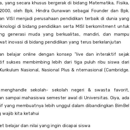
ta, yang secara khusus bergerak di bidang Matematika, Fisika,
t 2000,
oleh Bpk. Hindra Gunawan sebagai Founder dan Bpk.
gan
VISI m
enjadi perusahaan pendidikan terbaik di dunia yang
knologi di bidang pendidikan serta MISI
berkomitment untuk
g generasi muda yang berkualitas, mandiri, dan mampu
wat inovasi di bidang pendidikan yang terus berkelanjutan
n belajar online dengan konsep "live dan interaktif s
ejak
tif sukses membimbing lebih dari tiga puluh ribu siswa dari
Kurikulum Nasional, Nasional Plus & nternasional (Cambridge.
 menghandle sekolah- sekolah negeri & swasta favorit,
n sampai mahasiswa semester awal di Universitas. Oiya, ada
tif yang membuatnya lebih unggul dalam dibandingkan BimBel
 wajib kita ketahui
t belajar dan nilai yang ingin dicapai siswa