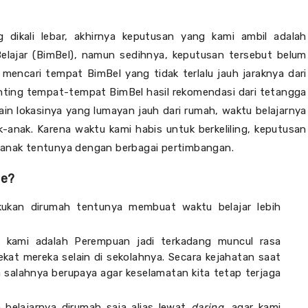
 dikali lebar, akhirnya keputusan yang kami ambil adalah
elajar (BimBel), namun sedihnya, keputusan tersebut belum
mencari tempat BimBel yang tidak terlalu jauh jaraknya dari
nting tempat-tempat BimBel hasil rekomendasi dari tetangga
in lokasinya yang lumayan jauh dari rumah, waktu belajarnya
-anak. Karena waktu kami habis untuk berkeliling, keputusan
k-anak tentunya dengan berbagai pertimbangan.
ne?
akukan dirumah tentunya membuat waktu belajar lebih
 kami adalah Perempuan jadi terkadang muncul rasa
ekat mereka selain di sekolahnya. Secara kejahatan saat
a salahnya berupaya agar keselamatan kita tetap terjaga
belajarnya dirumah saja alias lewat
daring,
agar kami