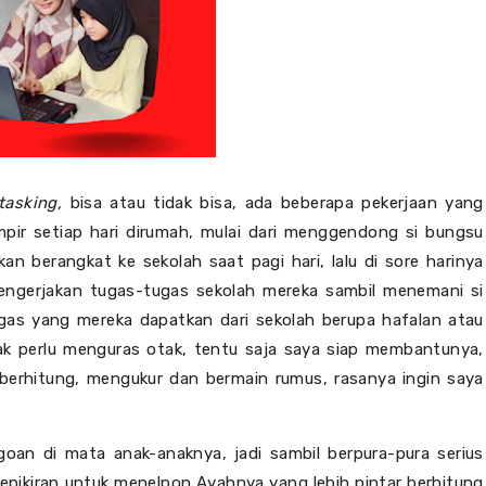
itasking,
bisa atau tidak bisa, ada beberapa pekerjaan yang
pir setiap hari dirumah, mulai dari menggendong si bungsu
n berangkat ke sekolah saat pagi hari, lalu di sore harinya
engerjakan tugas-tugas sekolah mereka sambil menemani si
ugas yang mereka dapatkan dari sekolah berupa hafalan atau
dak perlu menguras otak, tentu saja saya siap membantunya,
i berhitung, mengukur dan bermain rumus, rasanya ingin saya
goan di mata anak-anaknya, jadi sambil berpura-pura serius
kepikiran untuk menelpon Ayahnya yang lebih pintar berhitung